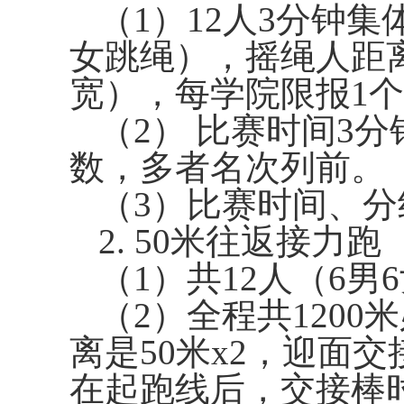
（
1
）
12
人
3
分钟集
女跳绳），摇绳人距
宽），每学院限报
1
个
（
2
） 比赛时间
3
分
数，多者名次列前。
（
3
）比赛时间、分
2. 50
米往返接力跑
（
1
）共
12
人（
6
男
6
（
2
）全程共
1200
米
离是
50
米
x2
，迎面交
在起跑线后，交接棒