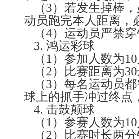
（
3
）若发生掉棒，
动员跑完本人距离，
（
4
）运动员严禁穿
3.
鸿运彩球
（
1
）参加人数为
10
（
2
）比赛距离为
30
（
3
）每名运动员都
球上的抓手冲过终点
4.
击鼓颠球
（
1
）参赛人数为
10
（
2
）比赛时长两分