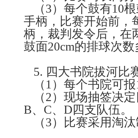
（
3
）每个鼓有
10
根
手柄，比赛开始前，
柄，裁判发令后，在
鼓面
20cm
的排球次数
5.
四大书院拔河比
（
1
）每个书院可报
（
2
）现场抽签决定
B
、
C
、
D
四支队伍。
（
3
）比赛采用淘汰