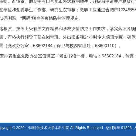
审批、谁负责。假期中有自合肥市外返校的师生，须提前申请并严格履行
在单位和党委学生工作部、研究生院审核；教职工应通过合肥市12345
扫码测温、“两码”联查等疫情防控管理规定。
这根弦，按照上级有关文件精神和学校疫情防控工作要求，落实落细各项
患，严格执行领导干部在岗带班、外出报备和24小时专人值班制度，确
党政办公室：63602184；保卫与校园管理处：63600110）。
安排表报至党政办公室值班室（老图书馆一楼，电话：63602184，传真：6
pyright © 2020 中国科学技术大学本科生院 All Rights Reserved
总浏览量
91396